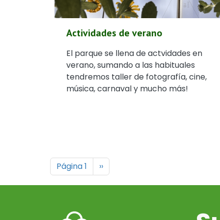
Actividades de verano
El parque se llena de actvidades en
verano, sumando a las habituales
tendremos taller de fotografía, cine,
música, carnaval y mucho más!
Paginación
Siguiente página
Página 1
››