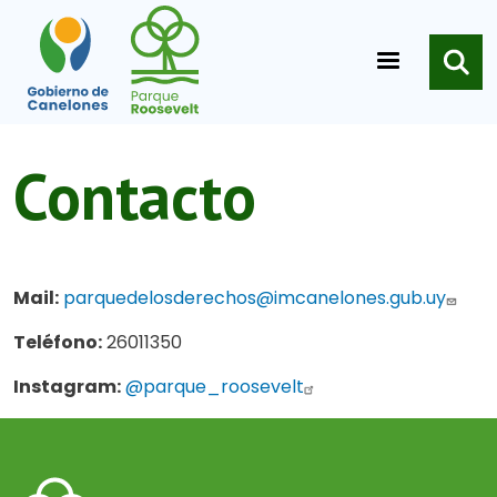
Pasar al contenido principal
Contacto
Mail:
parquedelosderechos@imcanelones.gub.uy
Teléfono:
26011350
Instagram:
@parque_roosevelt