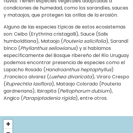
fluvial. Tienen especies vegetales adaptadas a
condiciones de humedad, como los sarandíes, sauces
y mataojos, que protegen las orillas de la erosión.
Alguna de las especies típicas de estos ecosistemas
son: Ceibo (Erythrina cristagalli), Sauce (Salix
humboldtiana), Mataojo (
Pouteria salicifolia
), Sarandí
blnco (
Phyllanthus sellowianus
) y si hablamos
específicamente del Bosque ribereño del Río Uruguay
podemos encontrar presencia de especies como el
Lapacho Rosado (
Handroanthus heptaphyllus
)
,Francisco alvarez (
Luehea divaricata
), Viraro Crespo
(
Ruprechtia laxiflora
), Mataojo Colorado (Pouteria
gardneriana), Ibirapita (
Peltophorum dubium
),
Angico (
Parapiptadenia rigida
), entre otros.
+
−